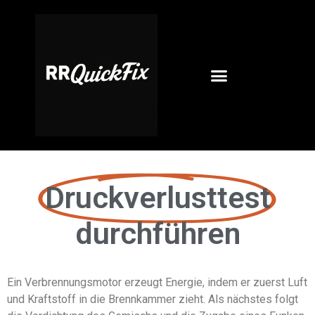
springen
Druckverlusttest
durchführen
Ein Verbrennungsmotor erzeugt Energie, indem er zuerst Luft
und Kraftstoff in die Brennkammer zieht. Als nächstes folgt