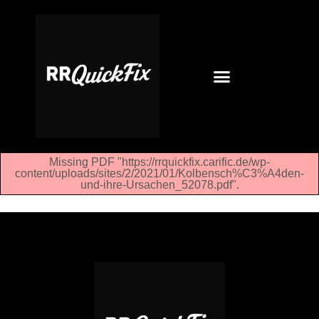
Missing PDF "https://rrquickfix.carific.de/wp-
content/uploads/sites/2/2021/01/Kolbensch%C3%A4den-
und-ihre-Ursachen_52078.pdf".